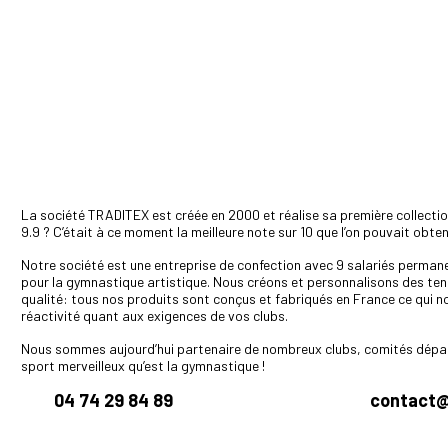
La société TRADITEX est créée en 2000 et réalise sa première collect
9.9 ? C’était à ce moment la meilleure note sur 10 que l’on pouvait obte
Notre société est une entreprise de confection avec 9 salariés permanen
pour la gymnastique artistique. Nous créons et personnalisons des tenu
qualité: tous nos produits sont conçus et fabriqués en France ce qui n
réactivité quant aux exigences de vos clubs.
Nous sommes aujourd’hui partenaire de nombreux clubs, comités dépar
sport merveilleux qu’est la gymnastique !
04 74 29 84 89
contact@