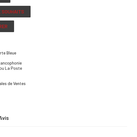
E SOUHAITS
RER
rte Bleue
Francophonie
 ou La Poste
ales de Ventes
Avis