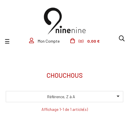
Basculer la navigation
☰
(0)
0,00 €
Mon Compte
CHOUCHOUS

Référence, Z à A
Affichage 1-1 de 1 article(s)