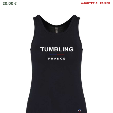
Prix
20,00 €
AJOUTER AU PANIER