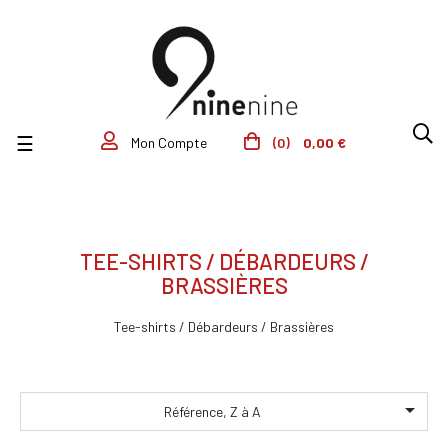
Basculer la navigation
☰
(0)
0,00 €
Mon Compte
TEE-SHIRTS / DÉBARDEURS /
BRASSIÈRES
Tee-shirts / Débardeurs / Brassières

Référence, Z à A