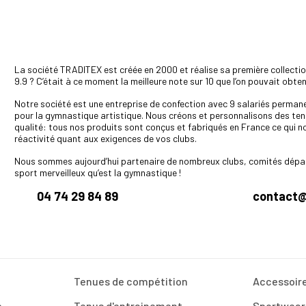
La société TRADITEX est créée en 2000 et réalise sa première collect
9.9 ? C’était à ce moment la meilleure note sur 10 que l’on pouvait obte
Notre société est une entreprise de confection avec 9 salariés permanen
pour la gymnastique artistique. Nous créons et personnalisons des tenu
qualité: tous nos produits sont conçus et fabriqués en France ce qui n
réactivité quant aux exigences de vos clubs.
Nous sommes aujourd’hui partenaire de nombreux clubs, comités dépar
sport merveilleux qu’est la gymnastique !
04 74 29 84 89
contact@
Tenues de compétition
Accessoir
e
Tenus d'entrainement
Sportwear