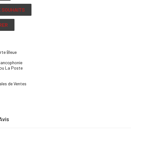
E SOUHAITS
RER
rte Bleue
Francophonie
 ou La Poste
ales de Ventes
Avis